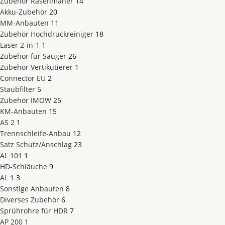
Zubehör Rasenmäher
14
Akku-Zubehör
20
MM-Anbauten
11
Zubehör Hochdruckreiniger
18
Laser 2-in-1
1
Zubehör für Sauger
26
Zubehör Vertikutierer
1
Connector EU
2
Staubfilter
5
Zubehör IMOW
25
KM-Anbauten
15
AS 2
1
Trennschleife-Anbau
12
Satz Schutz/Anschlag
23
AL 101
1
HD-Schläuche
9
AL 1
3
Sonstige Anbauten
8
Diverses Zubehör
6
Sprührohre für HDR
7
AP 200
1