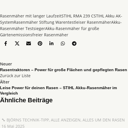
Rasenmäher mit langer Laufzeit
STIHL RMA 239 C
STIHL Akku AK-
System
Rasenmäher Stiftung Warentest
leiser Rasenmäher
Akku-
Rasenmäher Testsieger
Akku-Rasenmäher für große
Gärten
emissionsfreier Rasenmäher
Neuer
Rasentraktoren – Power für große Flächen und gepflegten Rasen
Zurück zur Liste
Älter
Leise Power für deinen Rasen – STIHL Akku-Rasenmäher im
Vergleich
Ähnliche Beiträge
🔧 BJÖRNS TECHNIK-TIPP
,
ALLE ANZEIGEN
,
ALLES UM DEN RASEN
16 Mai 2025