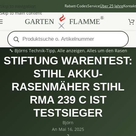
Skip to navigation
Rabatt-Codes
Service
Über 25 Jahre
Kontakt
Skip to main content
®
GARTEN
FLAMME
🔧 Björns Technik-Tipp
,
Alle anzeigen
,
Alles um den Rasen
STIFTUNG WARENTEST:
STIHL AKKU-
RASENMÄHER STIHL
RMA 239 C IST
TESTSIEGER
Björn
An Mai 16, 2025
2