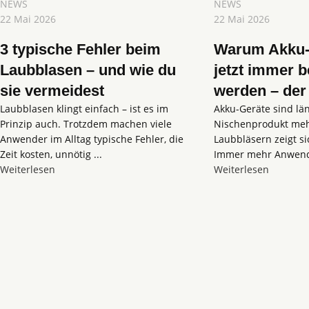
NEWS
NEWS
22 Mai 2026
22 Mai 2026
3 typische Fehler beim
Warum Akku-
Laubblasen – und wie du
jetzt immer b
sie vermeidest
werden – der
Laubblasen klingt einfach – ist es im
Akku-Geräte sind län
Prinzip auch. Trotzdem machen viele
Nischenprodukt meh
Anwender im Alltag typische Fehler, die
Laubbläsern zeigt si
Zeit kosten, unnötig ...
Immer mehr Anwende
Weiterlesen
Weiterlesen