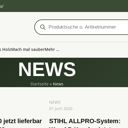
ng
!
s Holz
Mach mal sauber
Mehr …
NEWS
Startseite
»
News
NEWS
01 Juni 2026
jetzt lieferbar
STIHL ALLPRO-System: