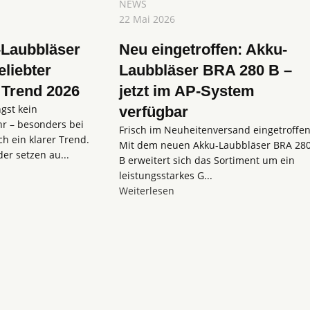
NEWS
22 Mai 2026
Laubbläser
Neu eingetroffen: Akku-
eliebter
Laubbläser BRA 280 B –
 Trend 2026
jetzt im AP-System
gst kein
verfügbar
r – besonders bei
Frisch im Neuheitenversand eingetroffen
ch ein klarer Trend.
Mit dem neuen Akku-Laubbläser BRA 28
r setzen au...
B erweitert sich das Sortiment um ein
leistungsstarkes G...
Weiterlesen