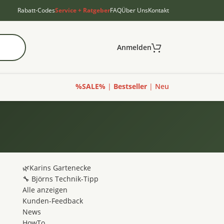
Rabatt-Codes
Service + Ratgeber
FAQ
Über Uns
Kontakt
Anmelden
%SALE%
|
Bestseller
|
Neu
🌿Karins Gartenecke
🔧 Björns Technik-Tipp
Alle anzeigen
Kunden-Feedback
News
HowTo