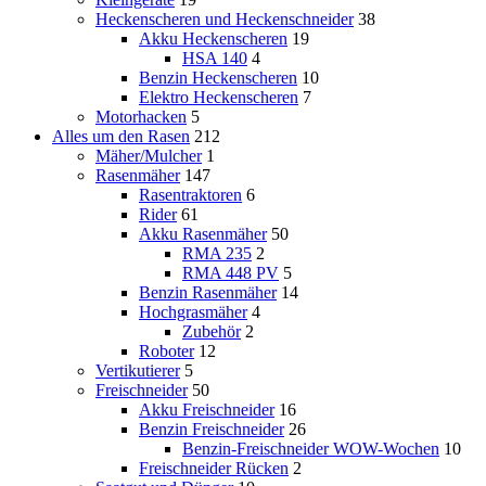
Heckenscheren und Heckenschneider
38
Akku Heckenscheren
19
HSA 140
4
Benzin Heckenscheren
10
Elektro Heckenscheren
7
Motorhacken
5
Alles um den Rasen
212
Mäher/Mulcher
1
Rasenmäher
147
Rasentraktoren
6
Rider
61
Akku Rasenmäher
50
RMA 235
2
RMA 448 PV
5
Benzin Rasenmäher
14
Hochgrasmäher
4
Zubehör
2
Roboter
12
Vertikutierer
5
Freischneider
50
Akku Freischneider
16
Benzin Freischneider
26
Benzin-Freischneider WOW-Wochen
10
Freischneider Rücken
2