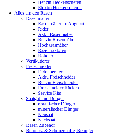
Benzin Heckenscheren
Elektro Heckenscheren
Alles um den Rasen
Rasenmäher
Rasenmäher im Angebot
Rider
Akku Rasenmäher
Benzin Rasenmäher
Hochgrasmäher
Rasentraktoren
Roboter
Vertikutierer
Freischneider
Fadenberater
Akku Freischneider
Benzin Freischneider
Freischneider Rücken
Service Kits
Saatgut und Dünger
organischer Dünger
mineralischer Dünger
Neusaat
Nachsaat
Rasen Zubehör
Betriebs- & Schmierstoffe, Reiniger