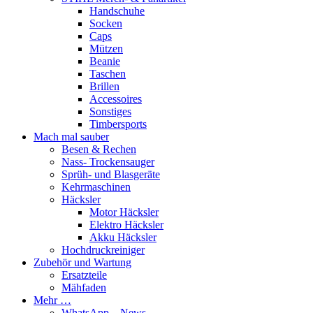
Handschuhe
Socken
Caps
Mützen
Beanie
Taschen
Brillen
Accessoires
Sonstiges
Timbersports
Mach mal sauber
Besen & Rechen
Nass- Trockensauger
Sprüh- und Blasgeräte
Kehrmaschinen
Häcksler
Motor Häcksler
Elektro Häcksler
Akku Häcksler
Hochdruckreiniger
Zubehör und Wartung
Ersatzteile
Mähfaden
Mehr …
WhatsApp – News