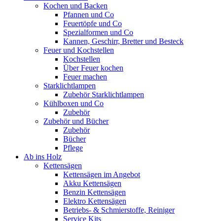
Kochen und Backen
Pfannen und Co
Feuertöpfe und Co
Spezialformen und Co
Kannen, Geschirr, Bretter und Besteck
Feuer und Kochstellen
Kochstellen
Über Feuer kochen
Feuer machen
Starklichtlampen
Zubehör Starklichtlampen
Kühlboxen und Co
Zubehör
Zubehör und Bücher
Zubehör
Bücher
Pflege
Ab ins Holz
Kettensägen
Kettensägen im Angebot
Akku Kettensägen
Benzin Kettensägen
Elektro Kettensägen
Betriebs- & Schmierstoffe, Reiniger
Service Kits