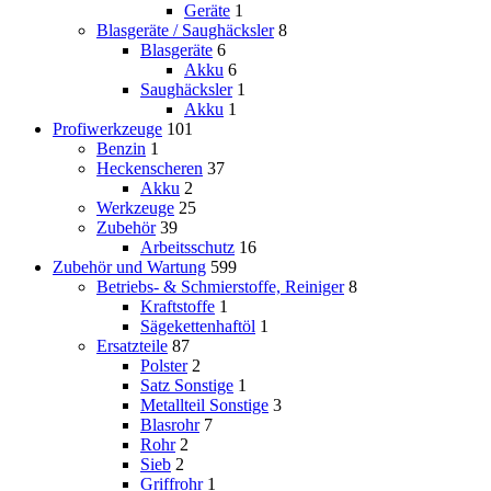
Geräte
1
Blasgeräte / Saughäcksler
8
Blasgeräte
6
Akku
6
Saughäcksler
1
Akku
1
Profiwerkzeuge
101
Benzin
1
Heckenscheren
37
Akku
2
Werkzeuge
25
Zubehör
39
Arbeitsschutz
16
Zubehör und Wartung
599
Betriebs- & Schmierstoffe, Reiniger
8
Kraftstoffe
1
Sägekettenhaftöl
1
Ersatzteile
87
Polster
2
Satz Sonstige
1
Metallteil Sonstige
3
Blasrohr
7
Rohr
2
Sieb
2
Griffrohr
1