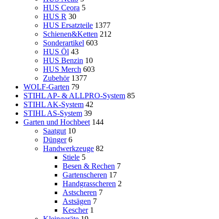
HUS Ceora
5
HUS R
30
HUS Ersatzteile
1377
Schienen&Ketten
212
Sonderartikel
603
HUS Öl
43
HUS Benzin
10
HUS Merch
603
Zubehör
1377
WOLF-Garten
79
STIHL AP- & ALLPRO-System
85
STIHL AK-System
42
STIHL AS-System
39
Garten und Hochbeet
144
Saatgut
10
Dünger
6
Handwerkzeuge
82
Stiele
5
Besen & Rechen
7
Gartenscheren
17
Handgrasscheren
2
Astscheren
7
Astsägen
7
Kescher
1
Kleingeräte
19