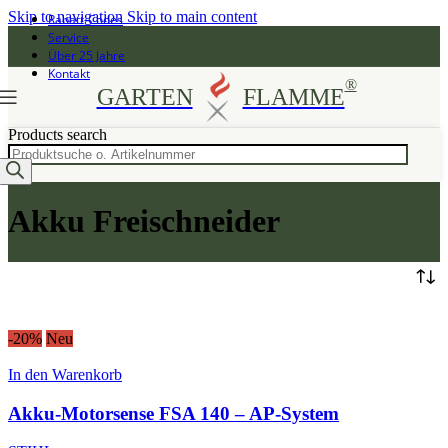
Skip to navigation
Skip to main content
Rabatt-Codes
Service
Über 25 Jahre
Kontakt
®
GARTEN
FLAMME
Products search
Akku Freischneider
-20%
Neu
In den Warenkorb
Akku-Motorsense FSA 140 – AP-System