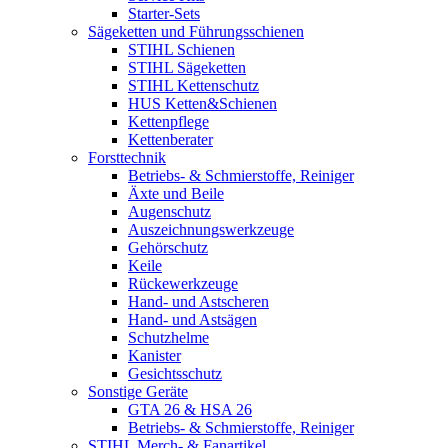
Starter-Sets
Sägeketten und Führungsschienen
STIHL Schienen
STIHL Sägeketten
STIHL Kettenschutz
HUS Ketten&Schienen
Kettenpflege
Kettenberater
Forsttechnik
Betriebs- & Schmierstoffe, Reiniger
Äxte und Beile
Augenschutz
Auszeichnungswerkzeuge
Gehörschutz
Keile
Rückewerkzeuge
Hand- und Astscheren
Hand- und Astsägen
Schutzhelme
Kanister
Gesichtsschutz
Sonstige Geräte
GTA 26 & HSA 26
Betriebs- & Schmierstoffe, Reiniger
STIHL Merch- & Fanartikel