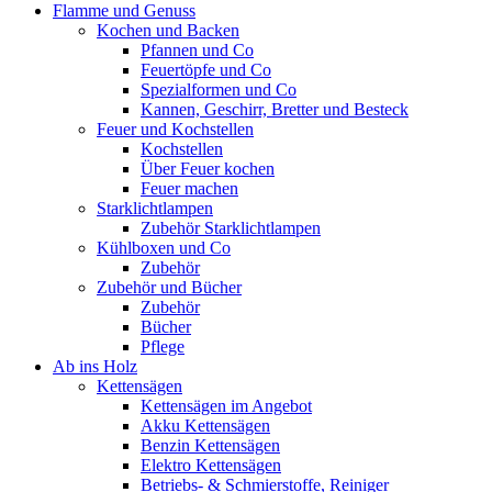
Flamme und Genuss
Kochen und Backen
Pfannen und Co
Feuertöpfe und Co
Spezialformen und Co
Kannen, Geschirr, Bretter und Besteck
Feuer und Kochstellen
Kochstellen
Über Feuer kochen
Feuer machen
Starklichtlampen
Zubehör Starklichtlampen
Kühlboxen und Co
Zubehör
Zubehör und Bücher
Zubehör
Bücher
Pflege
Ab ins Holz
Kettensägen
Kettensägen im Angebot
Akku Kettensägen
Benzin Kettensägen
Elektro Kettensägen
Betriebs- & Schmierstoffe, Reiniger