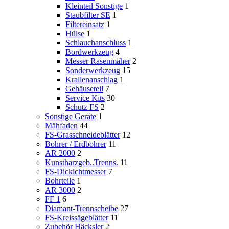
Kleinteil Sonstige
1
Staubfilter SE
1
Filtereinsatz
1
Hülse
1
Schlauchanschluss
1
Bordwerkzeug
4
Messer Rasenmäher
2
Sonderwerkzeug
15
Krallenanschlag
1
Gehäuseteil
7
Service Kits
30
Schutz FS
2
Sonstige Geräte
1
Mähfaden
44
FS-Grasschneideblätter
12
Bohrer / Erdbohrer
11
AR 2000
2
Kunstharzgeb..Trenns.
11
FS-Dickichtmesser
7
Bohrteile
1
AR 3000
2
FF 1
6
Diamant-Trennscheibe
27
FS-Kreissägeblätter
11
Zubehör Häcksler
2