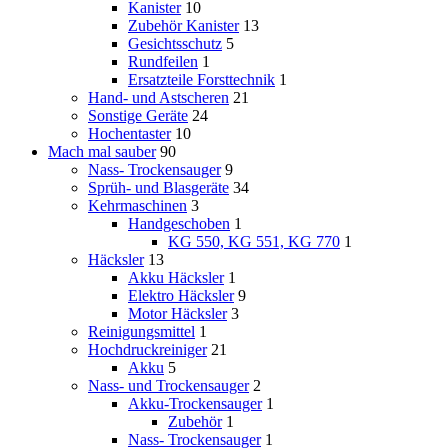
Kanister
10
Zubehör Kanister
13
Gesichtsschutz
5
Rundfeilen
1
Ersatzteile Forsttechnik
1
Hand- und Astscheren
21
Sonstige Geräte
24
Hochentaster
10
Mach mal sauber
90
Nass- Trockensauger
9
Sprüh- und Blasgeräte
34
Kehrmaschinen
3
Handgeschoben
1
KG 550, KG 551, KG 770
1
Häcksler
13
Akku Häcksler
1
Elektro Häcksler
9
Motor Häcksler
3
Reinigungsmittel
1
Hochdruckreiniger
21
Akku
5
Nass- und Trockensauger
2
Akku-Trockensauger
1
Zubehör
1
Nass- Trockensauger
1