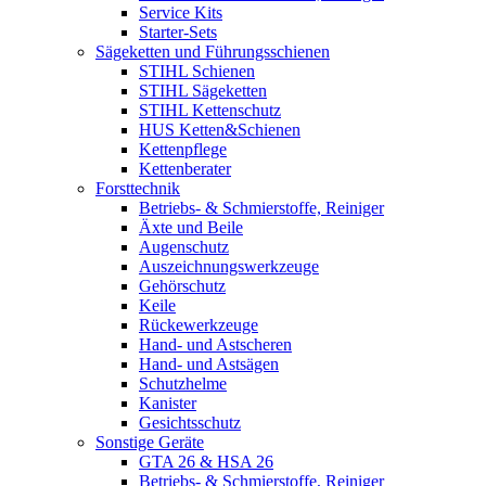
Service Kits
Starter-Sets
Sägeketten und Führungsschienen
STIHL Schienen
STIHL Sägeketten
STIHL Kettenschutz
HUS Ketten&Schienen
Kettenpflege
Kettenberater
Forsttechnik
Betriebs- & Schmierstoffe, Reiniger
Äxte und Beile
Augenschutz
Auszeichnungswerkzeuge
Gehörschutz
Keile
Rückewerkzeuge
Hand- und Astscheren
Hand- und Astsägen
Schutzhelme
Kanister
Gesichtsschutz
Sonstige Geräte
GTA 26 & HSA 26
Betriebs- & Schmierstoffe, Reiniger