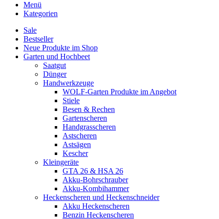
Menü
Kategorien
Sale
Bestseller
Neue Produkte im Shop
Garten und Hochbeet
Saatgut
Dünger
Handwerkzeuge
WOLF-Garten Produkte im Angebot
Stiele
Besen & Rechen
Gartenscheren
Handgrasscheren
Astscheren
Astsägen
Kescher
Kleingeräte
GTA 26 & HSA 26
Akku-Bohrschrauber
Akku-Kombihammer
Heckenscheren und Heckenschneider
Akku Heckenscheren
Benzin Heckenscheren