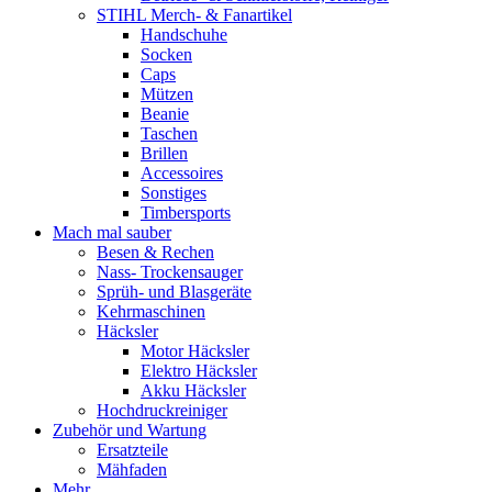
STIHL Merch- & Fanartikel
Handschuhe
Socken
Caps
Mützen
Beanie
Taschen
Brillen
Accessoires
Sonstiges
Timbersports
Mach mal sauber
Besen & Rechen
Nass- Trockensauger
Sprüh- und Blasgeräte
Kehrmaschinen
Häcksler
Motor Häcksler
Elektro Häcksler
Akku Häcksler
Hochdruckreiniger
Zubehör und Wartung
Ersatzteile
Mähfaden
Mehr …