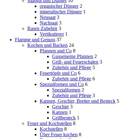
Saatgut und Dünger
10
organischer Dünger
2
mineralischer Dünger
1
Neusaat
3
Nachsaat
3
Rasen Zubehör
3
Vertikutierer
1
Flamme und Genuss
37
Kochen und Backen
24
Pfannen und Co
8
Gusseiserne Pfannen
2
Grill- und Feuerschalen
3
Zubehör und Pflege
5
Feuertöpfe und Co
6
Zubehör und Pflege
6
Spezialformen und Co
6
Spezialformen
2
Zubehör und Pflege
3
Kannen, Geschirr, Bretter und Besteck
5
Geschirr
3
Kannen
1
Grillbesteck
1
Feuer und Kochstellen
8
Kochstellen
8
Über Feuer kochen
8