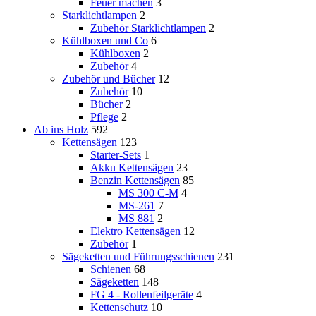
Feuer machen
3
Starklichtlampen
2
Zubehör Starklichtlampen
2
Kühlboxen und Co
6
Kühlboxen
2
Zubehör
4
Zubehör und Bücher
12
Zubehör
10
Bücher
2
Pflege
2
Ab ins Holz
592
Kettensägen
123
Starter-Sets
1
Akku Kettensägen
23
Benzin Kettensägen
85
MS 300 C-M
4
MS-261
7
MS 881
2
Elektro Kettensägen
12
Zubehör
1
Sägeketten und Führungsschienen
231
Schienen
68
Sägeketten
148
FG 4 - Rollenfeilgeräte
4
Kettenschutz
10