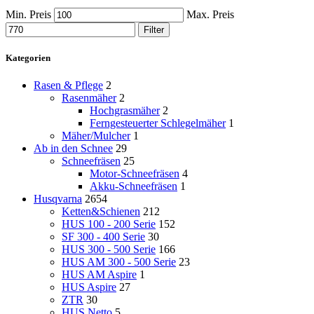
Min. Preis
Max. Preis
Filter
Kategorien
Rasen & Pflege
2
Rasenmäher
2
Hochgrasmäher
2
Ferngesteuerter Schlegelmäher
1
Mäher/Mulcher
1
Ab in den Schnee
29
Schneefräsen
25
Motor-Schneefräsen
4
Akku-Schneefräsen
1
Husqvarna
2654
Ketten&Schienen
212
HUS 100 - 200 Serie
152
SF 300 - 400 Serie
30
HUS 300 - 500 Serie
166
HUS AM 300 - 500 Serie
23
HUS AM Aspire
1
HUS Aspire
27
ZTR
30
HUS Netto
5