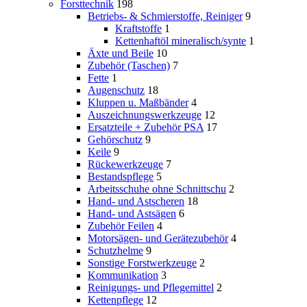
Forsttechnik
198
Betriebs- & Schmierstoffe, Reiniger
9
Kraftstoffe
1
Kettenhaftöl mineralisch/synte
1
Äxte und Beile
10
Zubehör (Taschen)
7
Fette
1
Augenschutz
18
Kluppen u. Maßbänder
4
Auszeichnungswerkzeuge
12
Ersatzteile + Zubehör PSA
17
Gehörschutz
9
Keile
9
Rückewerkzeuge
7
Bestandspflege
5
Arbeitsschuhe ohne Schnittschu
2
Hand- und Astscheren
18
Hand- und Astsägen
6
Zubehör Feilen
4
Motorsägen- und Gerätezubehör
4
Schutzhelme
9
Sonstige Forstwerkzeuge
2
Kommunikation
3
Reinigungs- und Pflegemittel
2
Kettenpflege
12