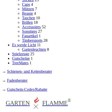
Caps
4
Mützen
7
Beanie
4
Taschen
10
Brillen
18
Accessoires
52
Sonstiges
27
Fanartikel
1
Timbersports
28
Es werde Licht
11
Gartenleuchten
8
Spielzeuge
25
Gutscheine
1
TreeMates
1
→
Schienen- und Kettenberater
→
Fadenberater
→
Gutschein-Codes/Rabatte
®
GARTEN
FLAMME