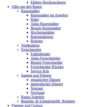
Elektro Heckenscheren
Alles um den Rasen
Rasenmäher
Rasenmäher im Angebot
Rider
Akku Rasenmäher
Benzin Rasenmäher
Hochgrasmäher
Rasentraktoren
Roboter
Vertikutierer
Freischneider
Fadenberater
Akku Freischneider
Benzin Freischneider
Freischneider Rücken
Service Kits
Saatgut und Dünger
organischer Dünger
mineralischer Dünger
Neusaat
Nachsaat
Rasen Zubehör
Betriebs- & Schmierstoffe, Reiniger
Flamme und Genuss