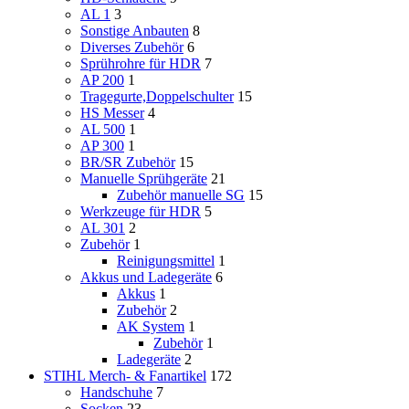
AL 1
3
Sonstige Anbauten
8
Diverses Zubehör
6
Sprührohre für HDR
7
AP 200
1
Tragegurte,Doppelschulter
15
HS Messer
4
AL 500
1
AP 300
1
BR/SR Zubehör
15
Manuelle Sprühgeräte
21
Zubehör manuelle SG
15
Werkzeuge für HDR
5
AL 301
2
Zubehör
1
Reinigungsmittel
1
Akkus und Ladegeräte
6
Akkus
1
Zubehör
2
AK System
1
Zubehör
1
Ladegeräte
2
STIHL Merch- & Fanartikel
172
Handschuhe
7
Socken
23