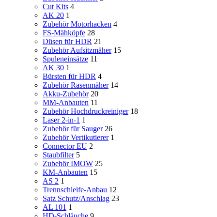
Cut Kits
4
AK 20
1
Zubehör Motorhacken
4
FS-Mähköpfe
28
Düsen für HDR
21
Zubehör Aufsitzmäher
15
Spuleneinsätze
11
AK 30
1
Bürsten für HDR
4
Zubehör Rasenmäher
14
Akku-Zubehör
20
MM-Anbauten
11
Zubehör Hochdruckreiniger
18
Laser 2-in-1
1
Zubehör für Sauger
26
Zubehör Vertikutierer
1
Connector EU
2
Staubfilter
5
Zubehör IMOW
25
KM-Anbauten
15
AS 2
1
Trennschleife-Anbau
12
Satz Schutz/Anschlag
23
AL 101
1
HD-Schläuche
9