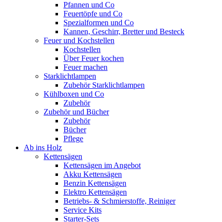
Pfannen und Co
Feuertöpfe und Co
Spezialformen und Co
Kannen, Geschirr, Bretter und Besteck
Feuer und Kochstellen
Kochstellen
Über Feuer kochen
Feuer machen
Starklichtlampen
Zubehör Starklichtlampen
Kühlboxen und Co
Zubehör
Zubehör und Bücher
Zubehör
Bücher
Pflege
Ab ins Holz
Kettensägen
Kettensägen im Angebot
Akku Kettensägen
Benzin Kettensägen
Elektro Kettensägen
Betriebs- & Schmierstoffe, Reiniger
Service Kits
Starter-Sets