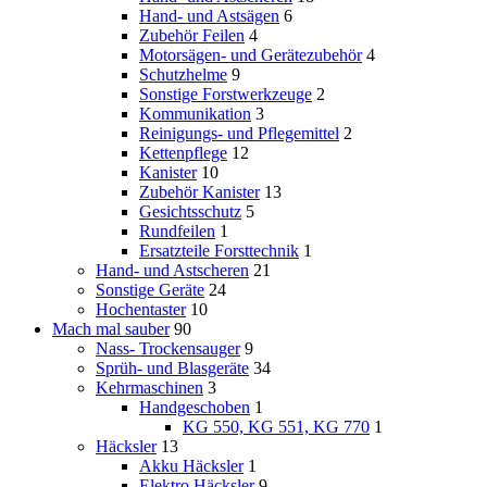
Hand- und Astsägen
6
Zubehör Feilen
4
Motorsägen- und Gerätezubehör
4
Schutzhelme
9
Sonstige Forstwerkzeuge
2
Kommunikation
3
Reinigungs- und Pflegemittel
2
Kettenpflege
12
Kanister
10
Zubehör Kanister
13
Gesichtsschutz
5
Rundfeilen
1
Ersatzteile Forsttechnik
1
Hand- und Astscheren
21
Sonstige Geräte
24
Hochentaster
10
Mach mal sauber
90
Nass- Trockensauger
9
Sprüh- und Blasgeräte
34
Kehrmaschinen
3
Handgeschoben
1
KG 550, KG 551, KG 770
1
Häcksler
13
Akku Häcksler
1
Elektro Häcksler
9