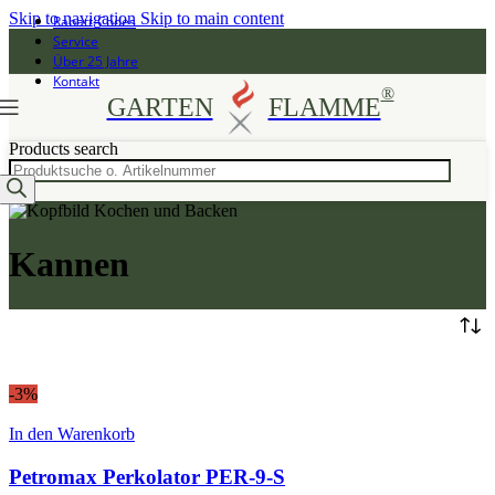
Skip to navigation
Skip to main content
Rabatt-Codes
Service
Über 25 Jahre
Kontakt
®
GARTEN
FLAMME
Products search
Kannen
-3%
In den Warenkorb
Petromax Perkolator PER-9-S