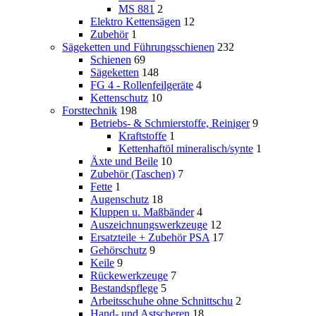
MS 881
2
Elektro Kettensägen
12
Zubehör
1
Sägeketten und Führungsschienen
232
Schienen
69
Sägeketten
148
FG 4 - Rollenfeilgeräte
4
Kettenschutz
10
Forsttechnik
198
Betriebs- & Schmierstoffe, Reiniger
9
Kraftstoffe
1
Kettenhaftöl mineralisch/synte
1
Äxte und Beile
10
Zubehör (Taschen)
7
Fette
1
Augenschutz
18
Kluppen u. Maßbänder
4
Auszeichnungswerkzeuge
12
Ersatzteile + Zubehör PSA
17
Gehörschutz
9
Keile
9
Rückewerkzeuge
7
Bestandspflege
5
Arbeitsschuhe ohne Schnittschu
2
Hand- und Astscheren
18