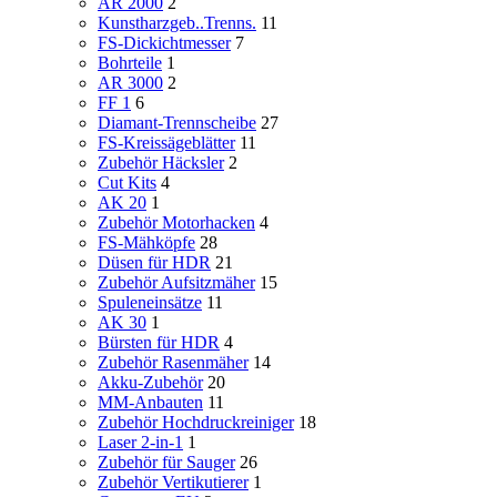
AR 2000
2
Kunstharzgeb..Trenns.
11
FS-Dickichtmesser
7
Bohrteile
1
AR 3000
2
FF 1
6
Diamant-Trennscheibe
27
FS-Kreissägeblätter
11
Zubehör Häcksler
2
Cut Kits
4
AK 20
1
Zubehör Motorhacken
4
FS-Mähköpfe
28
Düsen für HDR
21
Zubehör Aufsitzmäher
15
Spuleneinsätze
11
AK 30
1
Bürsten für HDR
4
Zubehör Rasenmäher
14
Akku-Zubehör
20
MM-Anbauten
11
Zubehör Hochdruckreiniger
18
Laser 2-in-1
1
Zubehör für Sauger
26
Zubehör Vertikutierer
1