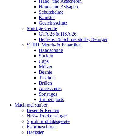
Hand- und Astscheren
Hand- und Astsägen
Schutzhelme
Kanister
Gesichtsschutz
Sonstige Geräte
GTA 26 & HSA 26
Betriebs- & Schmierstoffe, Reiniger
STIHL Merch- & Fanartikel
Handschuhe
Socken
Caps
Mützen
Beanie
Taschen
Brillen
Accessoires
Sonstiges
Timbersports
Mach mal sauber
Besen & Rechen
Nass- Trockensauger
Sprüh- und Blasgeräte
Kehrmaschinen
Häcksler