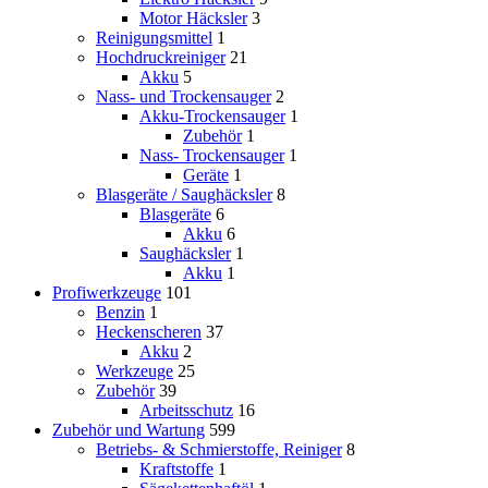
Motor Häcksler
3
Reinigungsmittel
1
Hochdruckreiniger
21
Akku
5
Nass- und Trockensauger
2
Akku-Trockensauger
1
Zubehör
1
Nass- Trockensauger
1
Geräte
1
Blasgeräte / Saughäcksler
8
Blasgeräte
6
Akku
6
Saughäcksler
1
Akku
1
Profiwerkzeuge
101
Benzin
1
Heckenscheren
37
Akku
2
Werkzeuge
25
Zubehör
39
Arbeitsschutz
16
Zubehör und Wartung
599
Betriebs- & Schmierstoffe, Reiniger
8
Kraftstoffe
1