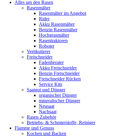
Alles um den Rasen
Rasenmäher
Rasenmäher im Angebot
Rider
Akku Rasenmäher
Benzin Rasenmäher
Hochgrasmäher
Rasentraktoren
Roboter
Vertikutierer
Freischneider
Fadenberater
Akku Freischneider
Benzin Freischneider
Freischneider Rücken
Service Kits
Saatgut und Dünger
organischer Dünger
mineralischer Dünger
Neusaat
Nachsaat
Rasen Zubehör
Betriebs- & Schmierstoffe, Reiniger
Flamme und Genuss
Kochen und Backen