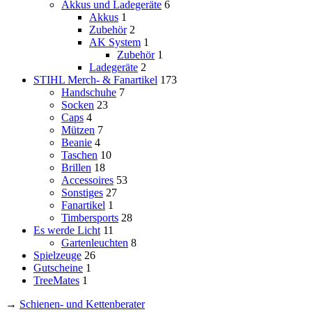
Akkus und Ladegeräte
6
Akkus
1
Zubehör
2
AK System
1
Zubehör
1
Ladegeräte
2
STIHL Merch- & Fanartikel
173
Handschuhe
7
Socken
23
Caps
4
Mützen
7
Beanie
4
Taschen
10
Brillen
18
Accessoires
53
Sonstiges
27
Fanartikel
1
Timbersports
28
Es werde Licht
11
Gartenleuchten
8
Spielzeuge
26
Gutscheine
1
TreeMates
1
→
Schienen- und Kettenberater