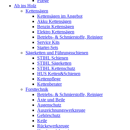
Pflege
Ab ins Holz
Kettensägen
Kettensägen im Angebot
Akku Kettensägen
Benzin Kettensägen
Elektro Kettensägen
Betriebs- & Schmierstoffe, Reiniger
Service Kits
Starter-Sets
Sägeketten und Führungsschienen
STIHL Schienen
STIHL Sägeketten
STIHL Kettenschutz
HUS Ketten&Schienen
Kettenpflege
Kettenberater
Forsttechnik
Betriebs- & Schmierstoffe, Reiniger
Äxte und Beile
Augenschutz
Auszeichnungswerkzeuge
Gehörschutz
Keile
Rückewerkzeuge