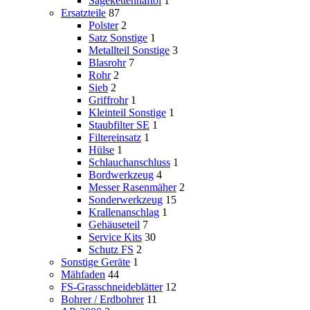
Sägekettenhaftöl
1
Ersatzteile
87
Polster
2
Satz Sonstige
1
Metallteil Sonstige
3
Blasrohr
7
Rohr
2
Sieb
2
Griffrohr
1
Kleinteil Sonstige
1
Staubfilter SE
1
Filtereinsatz
1
Hülse
1
Schlauchanschluss
1
Bordwerkzeug
4
Messer Rasenmäher
2
Sonderwerkzeug
15
Krallenanschlag
1
Gehäuseteil
7
Service Kits
30
Schutz FS
2
Sonstige Geräte
1
Mähfaden
44
FS-Grasschneideblätter
12
Bohrer / Erdbohrer
11