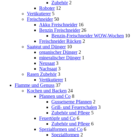
Zubehör
2
Roboter
12
Vertikutierer
5
Freischneider
50
Akku Freischneider
16
Benzin Freischneider
26
Benzin-Freischneider WOW-Wochen
10
Freischneider Rücken
2
Saatgut und Dünger
10
organischer Dünger
2
mineralischer Dünger
1
Neusaat
3
Nachsaat
3
Rasen Zubehör
3
Vertikutierer
1
Flamme und Genuss
37
Kochen und Backen
24
Pfannen und Co
8
Gusseiserne Pfannen
2
Grill- und Feuerschalen
3
Zubehör und Pflege
5
Feuertöpfe und Co
6
Zubehör und Pflege
6
Spezialformen und Co
6
Spezialformen
2