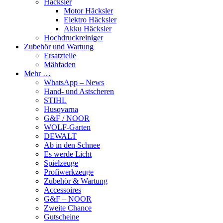
Häcksler
Motor Häcksler
Elektro Häcksler
Akku Häcksler
Hochdruckreiniger
Zubehör und Wartung
Ersatzteile
Mähfaden
Mehr …
WhatsApp – News
Hand- und Astscheren
STIHL
Husqvarna
G&F / NOOR
WOLF-Garten
DEWALT
Ab in den Schnee
Es werde Licht
Spielzeuge
Profiwerkzeuge
Zubehör & Wartung
Accessoires
G&F – NOOR
Zweite Chance
Gutscheine