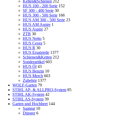
Ketten&Schienen
212
HUS 100 - 200 Serie
152
SF 300 - 400 Serie
30
HUS 300 - 500 Serie
166
HUS AM 300 - 500 Serie
23
HUS AM Aspire
1
HUS Aspire
27
ZTR
30
HUS Netto
5
HUS Ceora
5
HUS R
30
HUS Ersatzteile
1377
Schienen&Ketten
212
Sonderartikel
603
HUS Öl
43
HUS Benzin
10
HUS Merch
603
Zubehör
1377
WOLF-Garten
79
STIHL AP- & ALLPRO-System
85
STIHL AK-System
42
STIHL AS-System
39
Garten und Hochbeet
144
Saatgut
10
Dünger
6