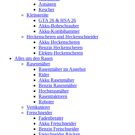
Astsägen
Kescher
Kleingeräte
GTA 26 & HSA 26
Akku-Bohrschrauber
Akku-Kombihammer
Heckenscheren und Heckenschneider
Akku Heckenscheren
Benzin Heckenscheren
Elektro Heckenscheren
Alles um den Rasen
Rasenmäher
Rasenmäher im Angebot
Rider
Akku Rasenmäher
Benzin Rasenmäher
Hochgrasmäher
Rasentraktoren
Roboter
Vertikutierer
Freischneider
Fadenberater
Akku Freischneider
Benzin Freischneider
Freischneider Rücken