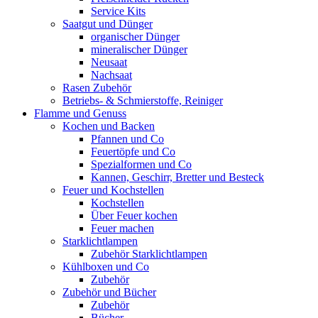
Service Kits
Saatgut und Dünger
organischer Dünger
mineralischer Dünger
Neusaat
Nachsaat
Rasen Zubehör
Betriebs- & Schmierstoffe, Reiniger
Flamme und Genuss
Kochen und Backen
Pfannen und Co
Feuertöpfe und Co
Spezialformen und Co
Kannen, Geschirr, Bretter und Besteck
Feuer und Kochstellen
Kochstellen
Über Feuer kochen
Feuer machen
Starklichtlampen
Zubehör Starklichtlampen
Kühlboxen und Co
Zubehör
Zubehör und Bücher
Zubehör
Bücher