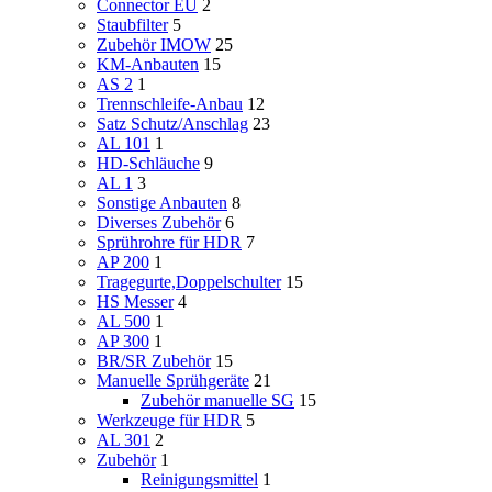
Connector EU
2
Staubfilter
5
Zubehör IMOW
25
KM-Anbauten
15
AS 2
1
Trennschleife-Anbau
12
Satz Schutz/Anschlag
23
AL 101
1
HD-Schläuche
9
AL 1
3
Sonstige Anbauten
8
Diverses Zubehör
6
Sprührohre für HDR
7
AP 200
1
Tragegurte,Doppelschulter
15
HS Messer
4
AL 500
1
AP 300
1
BR/SR Zubehör
15
Manuelle Sprühgeräte
21
Zubehör manuelle SG
15
Werkzeuge für HDR
5
AL 301
2
Zubehör
1
Reinigungsmittel
1