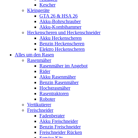
Kescher
Kleingeräte
GTA 26 & HSA 26
Akku-Bohrschrauber
Akku-Kombihammer
Heckenscheren und Heckenschneider
Akku Heckenscheren
Benzin Heckenscheren
Elektro Heckenscheren
Alles um den Rasen
Rasenmäher
Rasenmäher im Angebot
Rider
Akku Rasenmäher
Benzin Rasenmäher
Hochgrasmäher
Rasentraktoren
Roboter
Vertikutierer
Freischneider
Fadenberater
Akku Freischneider
Benzin Freischneider
Freischneider Rücken
Service Kits