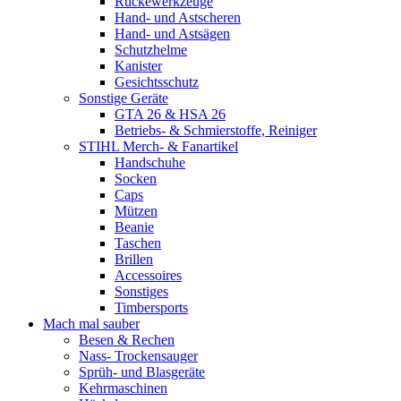
Rückewerkzeuge
Hand- und Astscheren
Hand- und Astsägen
Schutzhelme
Kanister
Gesichtsschutz
Sonstige Geräte
GTA 26 & HSA 26
Betriebs- & Schmierstoffe, Reiniger
STIHL Merch- & Fanartikel
Handschuhe
Socken
Caps
Mützen
Beanie
Taschen
Brillen
Accessoires
Sonstiges
Timbersports
Mach mal sauber
Besen & Rechen
Nass- Trockensauger
Sprüh- und Blasgeräte
Kehrmaschinen