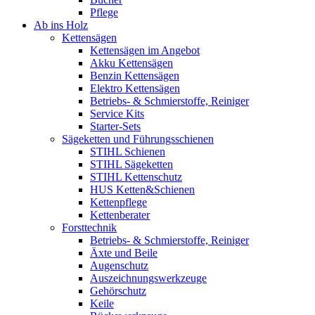
Pflege
Ab ins Holz
Kettensägen
Kettensägen im Angebot
Akku Kettensägen
Benzin Kettensägen
Elektro Kettensägen
Betriebs- & Schmierstoffe, Reiniger
Service Kits
Starter-Sets
Sägeketten und Führungsschienen
STIHL Schienen
STIHL Sägeketten
STIHL Kettenschutz
HUS Ketten&Schienen
Kettenpflege
Kettenberater
Forsttechnik
Betriebs- & Schmierstoffe, Reiniger
Äxte und Beile
Augenschutz
Auszeichnungswerkzeuge
Gehörschutz
Keile