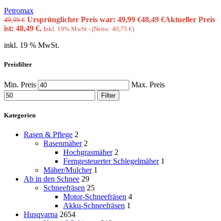
Petromax
Ursprünglicher Preis war: 49,99 €
48,49
€
Aktueller Preis
49,99
€
ist: 48,49 €.
Inkl. 19% MwSt - (Netto:
40,75
€
)
inkl. 19 % MwSt.
Preisfilter
Min. Preis
Max. Preis
Filter
Kategorien
Rasen & Pflege
2
Rasenmäher
2
Hochgrasmäher
2
Ferngesteuerter Schlegelmäher
1
Mäher/Mulcher
1
Ab in den Schnee
29
Schneefräsen
25
Motor-Schneefräsen
4
Akku-Schneefräsen
1
Husqvarna
2654