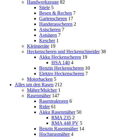
Handwerkzeuge
82
Stiele
5
Besen & Rechen
7
Gartenscheren
17
Handgrasscheren
2
Astscheren
7
Astsägen
7
Kescher
1
Kleingeräte
19
Heckenscheren und Heckenschneider
38
Akku Heckenscheren
19
HSA 140
4
Benzin Heckenscheren
10
Elektro Heckenscheren
7
Motorhacken
5
Alles um den Rasen
212
Mäher/Mulcher
1
Rasenmäher
147
Rasentraktoren
6
Rider
61
Akku Rasenmäher
50
RMA 235
2
RMA 448 PV
5
Benzin Rasenmäher
14
Hochgrasmäher
4