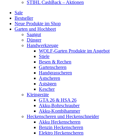
STIHL CashBack – Aktionen
Sale
Bestseller
Neue Produkte im Shop
Garten und Hochbeet
Saatgut
Dünger
Handwerkzeuge
WOLF-Garten Produkte im Angebot
Stiele
Besen & Rechen
Gartenscheren
Handgrasscheren
Astscheren
Astsägen
Kescher
Kleingeräte
GTA 26 & HSA 26
Akku-Bohrschrauber
Akku-Kombihammer
Heckenscheren und Heckenschneider
Akku Heckenscheren
Benzin Heckenscheren
Elektro Heckenscheren