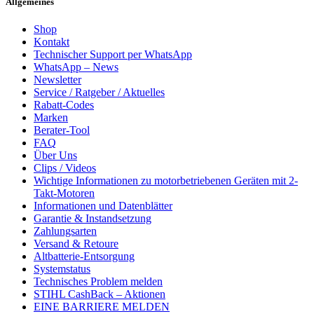
Allgemeines
Shop
Kontakt
Technischer Support per WhatsApp
WhatsApp – News
Newsletter
Service / Ratgeber / Aktuelles
Rabatt-Codes
Marken
Berater-Tool
FAQ
Über Uns
Clips / Videos
Wichtige Informationen zu motorbetriebenen Geräten mit 2-
Takt-Motoren
Informationen und Datenblätter
Garantie & Instandsetzung
Zahlungsarten
Versand & Retoure
Altbatterie-Entsorgung
Systemstatus
Technisches Problem melden
STIHL CashBack – Aktionen
EINE BARRIERE MELDEN