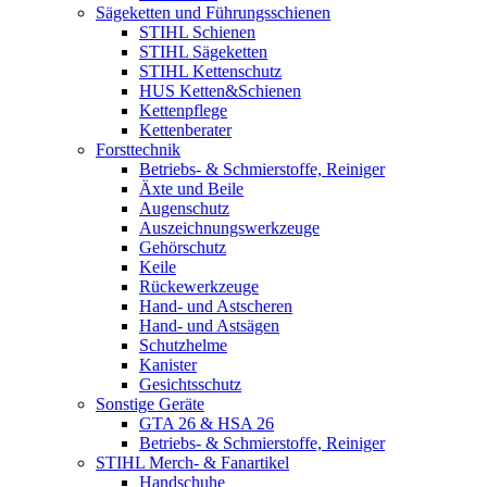
Sägeketten und Führungsschienen
STIHL Schienen
STIHL Sägeketten
STIHL Kettenschutz
HUS Ketten&Schienen
Kettenpflege
Kettenberater
Forsttechnik
Betriebs- & Schmierstoffe, Reiniger
Äxte und Beile
Augenschutz
Auszeichnungswerkzeuge
Gehörschutz
Keile
Rückewerkzeuge
Hand- und Astscheren
Hand- und Astsägen
Schutzhelme
Kanister
Gesichtsschutz
Sonstige Geräte
GTA 26 & HSA 26
Betriebs- & Schmierstoffe, Reiniger
STIHL Merch- & Fanartikel
Handschuhe