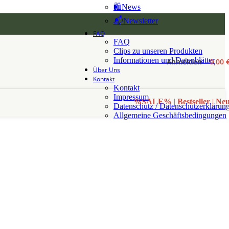
🛍️News
📬Newsletter
FAQ
FAQ
Clips zu unseren Produkten
Informationen und Datenblätter
Anmelden
0,00
Über Uns
Kontakt
Kontakt
Impressum
%SALE%
|
Bestseller
|
Ne
Datenschutz / Datenschutzerklärun
Allgemeine Geschäftsbedingungen