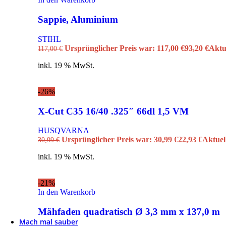
Augenschutz
Auszeichnungswerkzeuge
Sappie, Aluminium
Gehörschutz
Keile
STIHL
Rückewerkzeuge
Ursprünglicher Preis war: 117,00 €
93,20
€
Aktue
117,00
€
Hand- und Astscheren
Hand- und Astsägen
inkl. 19 % MwSt.
Schutzhelme
Kanister
Gesichtsschutz
-26%
Sonstige Geräte
GTA 26 & HSA 26
X-Cut C35 16/40 .325″ 66dl 1,5 VM
Betriebs- & Schmierstoffe, Reiniger
STIHL Merch- & Fanartikel
Handschuhe
HUSQVARNA
Socken
Ursprünglicher Preis war: 30,99 €
22,93
€
Aktuell
30,99
€
Caps
inkl. 19 % MwSt.
Mützen
Beanie
Taschen
-21%
Brillen
In den Warenkorb
Accessoires
Sonstiges
Mähfaden quadratisch Ø 3,3 mm x 137,0 m
Timbersports
Mach mal sauber