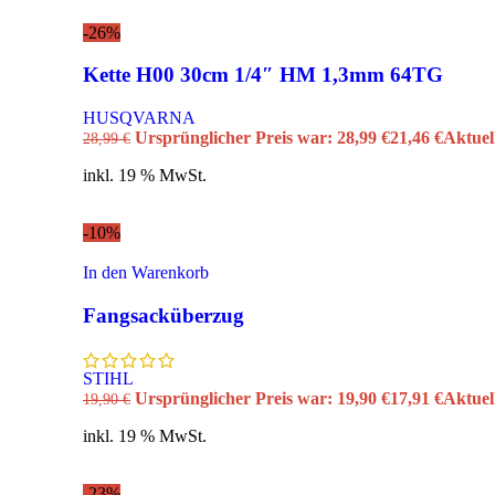
Zubehör & Wartung
Accessoires
-26%
G&F – NOOR
Zweite Chance
Kette H00 30cm 1/4″ HM 1,3mm 64TG
Gutscheine
Marken
HUSQVARNA
STIHL CashBack – Aktionen
Ursprünglicher Preis war: 28,99 €
21,46
€
Aktuell
28,99
€
inkl. 19 % MwSt.
-10%
In den Warenkorb
Fangsacküberzug
STIHL
Ursprünglicher Preis war: 19,90 €
17,91
€
Aktuell
19,90
€
inkl. 19 % MwSt.
-23%