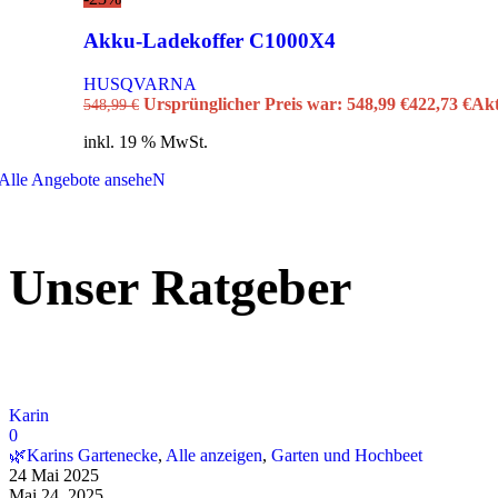
Akku-Ladekoffer C1000X4
HUSQVARNA
Ursprünglicher Preis war: 548,99 €
422,73
€
Akt
548,99
€
inkl. 19 % MwSt.
Alle Angebote anseheN
Unser Ratgeber
Karin
0
🌿Karins Gartenecke
,
Alle anzeigen
,
Garten und Hochbeet
24 Mai 2025
Mai 24, 2025