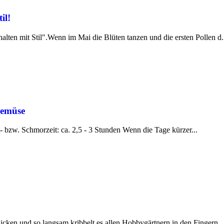
il!
lten mit Stil".Wenn im Mai die Blüten tanzen und die ersten Pollen d.
gemüse
- bzw. Schmorzeit: ca. 2,5 - 3 Stunden Wenn die Tage kürzer...
icken und so langsam kribbelt es allen Hobbygärtnern in den Fingern...