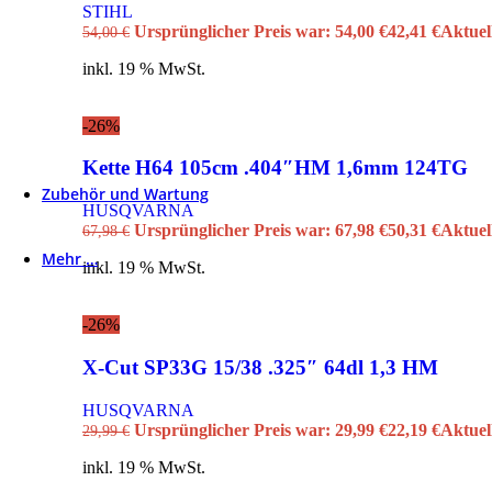
STIHL
Besen & Rechen
Ursprünglicher Preis war: 54,00 €
42,41
€
Aktuell
54,00
€
Nass- Trockensauger
Sprüh- und Blasgeräte
inkl. 19 % MwSt.
Kehrmaschinen
Häcksler
Motor Häcksler
-26%
Elektro Häcksler
Akku Häcksler
Kette H64 105cm .404″HM 1,6mm 124TG
Hochdruckreiniger
Zubehör und Wartung
HUSQVARNA
Ersatzteile
Ursprünglicher Preis war: 67,98 €
50,31
€
Aktuell
67,98
€
Mähfaden
Mehr …
inkl. 19 % MwSt.
WhatsApp – News
Hand- und Astscheren
STIHL
-26%
Husqvarna
G&F / NOOR
X-Cut SP33G 15/38 .325″ 64dl 1,3 HM
WOLF-Garten
DEWALT
HUSQVARNA
Ab in den Schnee
Ursprünglicher Preis war: 29,99 €
22,19
€
Aktuell
29,99
€
Es werde Licht
Spielzeuge
inkl. 19 % MwSt.
Profiwerkzeuge