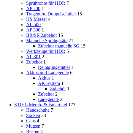
Sprührohre für HDR
7
AP 200
1
Tragegurte,Doppelschulter
15
HS Messer
4
AL 500
1
AP 300
1
BR/SR Zubehör
15
Manuelle Sprühgeräte
21
Zubehör manuelle SG
15
Werkzeuge für HDR
5
AL 301
2
Zubehör
1
Reinigungsmittel
1
Akkus und Ladegeräte
6
Akkus
1
AK System
1
Zubehör
1
Zubehör
2
Ladegeräte
2
STIHL Merch- & Fanartikel
173
Handschuhe
7
Socken
23
Caps
4
Mützen
7
Beanie
4