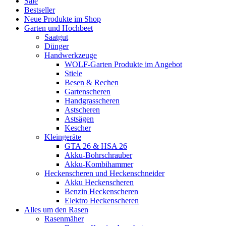
Sale
Bestseller
Neue Produkte im Shop
Garten und Hochbeet
Saatgut
Dünger
Handwerkzeuge
WOLF-Garten Produkte im Angebot
Stiele
Besen & Rechen
Gartenscheren
Handgrasscheren
Astscheren
Astsägen
Kescher
Kleingeräte
GTA 26 & HSA 26
Akku-Bohrschrauber
Akku-Kombihammer
Heckenscheren und Heckenschneider
Akku Heckenscheren
Benzin Heckenscheren
Elektro Heckenscheren
Alles um den Rasen
Rasenmäher