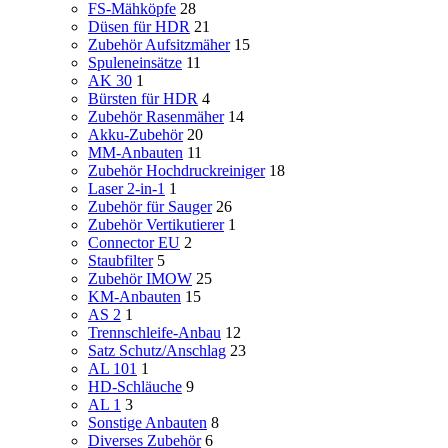
FS-Mähköpfe
28
Düsen für HDR
21
Zubehör Aufsitzmäher
15
Spuleneinsätze
11
AK 30
1
Bürsten für HDR
4
Zubehör Rasenmäher
14
Akku-Zubehör
20
MM-Anbauten
11
Zubehör Hochdruckreiniger
18
Laser 2-in-1
1
Zubehör für Sauger
26
Zubehör Vertikutierer
1
Connector EU
2
Staubfilter
5
Zubehör IMOW
25
KM-Anbauten
15
AS 2
1
Trennschleife-Anbau
12
Satz Schutz/Anschlag
23
AL 101
1
HD-Schläuche
9
AL 1
3
Sonstige Anbauten
8
Diverses Zubehör
6