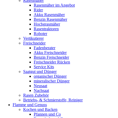
Rasenmäher
Rasenmäher im Angebot
Rider
Akku Rasenmäher
Benzin Rasenmäher
Hochgrasmäher
Rasentraktoren
Roboter
Vertikutierer
Freischneider
Fadenberater
Akku Freischneider
Benzin Freischneider
Freischneider Rücken
Service Kits
Saatgut und Dünger
organischer Dünger
mineralischer Dünger
Neusaat
Nachsaat
Rasen Zubehör
Betriebs- & Schmierstoffe, Reiniger
Flamme und Genuss
Kochen und Backen
Pfannen und Co