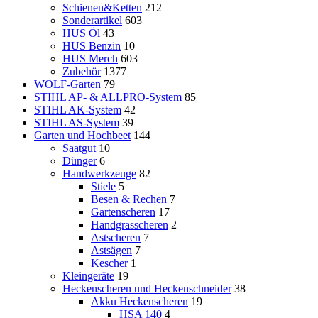
Schienen&Ketten
212
Sonderartikel
603
HUS Öl
43
HUS Benzin
10
HUS Merch
603
Zubehör
1377
WOLF-Garten
79
STIHL AP- & ALLPRO-System
85
STIHL AK-System
42
STIHL AS-System
39
Garten und Hochbeet
144
Saatgut
10
Dünger
6
Handwerkzeuge
82
Stiele
5
Besen & Rechen
7
Gartenscheren
17
Handgrasscheren
2
Astscheren
7
Astsägen
7
Kescher
1
Kleingeräte
19
Heckenscheren und Heckenschneider
38
Akku Heckenscheren
19
HSA 140
4