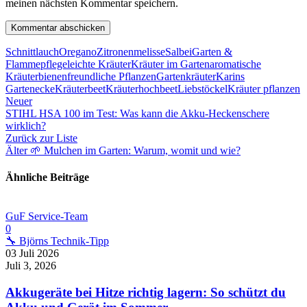
meinen nächsten Kommentar speichern.
Schnittlauch
Oregano
Zitronenmelisse
Salbei
Garten &
Flamme
pflegeleichte Kräuter
Kräuter im Garten
aromatische
Kräuter
bienenfreundliche Pflanzen
Gartenkräuter
Karins
Gartenecke
Kräuterbeet
Kräuterhochbeet
Liebstöckel
Kräuter pflanzen
Neuer
STIHL HSA 100 im Test: Was kann die Akku-Heckenschere
wirklich?
Zurück zur Liste
Älter
🌱 Mulchen im Garten: Warum, womit und wie?
Ähnliche Beiträge
GuF Service-Team
0
🔧 Björns Technik-Tipp
03 Juli 2026
Juli 3, 2026
Akkugeräte bei Hitze richtig lagern: So schützt du