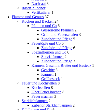
Nachsaat
3
Rasen Zubehör
3
Vertikutierer
1
Flamme und Genuss
37
Kochen und Backen
24
Pfannen und Co
8
Gusseiserne Pfannen
2
Grill- und Feuerschalen
3
Zubehör und Pflege
5
Feuertöpfe und Co
6
Zubehör und Pflege
6
Spezialformen und Co
6
Spezialformen
2
Zubehör und Pflege
3
Kannen, Geschirr, Bretter und Besteck
5
Geschirr
3
Kannen
1
Grillbesteck
1
Feuer und Kochstellen
8
Kochstellen
8
Über Feuer kochen
8
Feuer machen
3
Starklichtlampen
2
Zubehör Starklichtlampen
2
Kühlboxen und Co
6