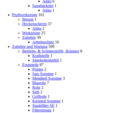
Akku
6
Saughäcksler
1
Akku
1
Profiwerkzeuge
101
Benzin
1
Heckenscheren
37
Akku
2
Werkzeuge
25
Zubehör
39
Arbeitsschutz
16
Zubehör und Wartung
599
Betriebs- & Schmierstoffe, Reiniger
8
Kraftstoffe
1
Sägekettenhaftöl
1
Ersatzteile
87
Polster
2
Satz Sonstige
1
Metallteil Sonstige
3
Blasrohr
7
Rohr
2
Sieb
2
Griffrohr
1
Kleinteil Sonstige
1
Staubfilter SE
1
Filtereinsatz
1