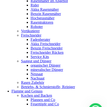
Rasenmäher im Angebot
Rider
Akku Rasenmäher
Benzin Rasenmäher
Hochgrasmäher
Rasentraktoren
Roboter
Vertikutierer
Freischneider
Fadenberater
Akku Freischneider
Benzin Freischneider
Freischneider Rücken
Service Kits
Saatgut und Dünger
organischer Dünger
mineralischer Dünger
Neusaat
Nachsaat
Rasen Zubehör
Betriebs- & Schmierstoffe, Reiniger
Flamme und Genuss
Kochen und Backen
Pfannen und Co
Feuertöpfe und Co