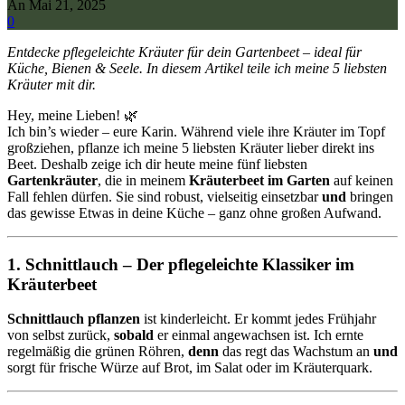
An Mai 21, 2025
0
Entdecke pflegeleichte Kräuter für dein Gartenbeet – ideal für
Küche, Bienen & Seele. In diesem Artikel teile ich meine 5 liebsten
Kräuter mit dir.
Hey, meine Lieben! 🌿
Ich bin’s wieder – eure Karin. Während viele ihre Kräuter im Topf
großziehen, pflanze ich meine 5 liebsten Kräuter lieber direkt ins
Beet. Deshalb zeige ich dir heute meine fünf liebsten
Gartenkräuter
, die in meinem
Kräuterbeet im Garten
auf keinen
Fall fehlen dürfen. Sie sind robust, vielseitig einsetzbar
und
bringen
das gewisse Etwas in deine Küche – ganz ohne großen Aufwand.
1. Schnittlauch – Der pflegeleichte Klassiker im
Kräuterbeet
Schnittlauch pflanzen
ist kinderleicht. Er kommt jedes Frühjahr
von selbst zurück,
sobald
er einmal angewachsen ist. Ich ernte
regelmäßig die grünen Röhren,
denn
das regt das Wachstum an
und
sorgt für frische Würze auf Brot, im Salat oder im Kräuterquark.