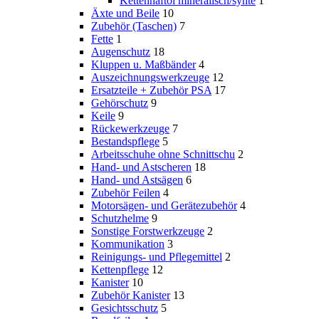
Kettenhaftöl mineralisch/synte
1
Äxte und Beile
10
Zubehör (Taschen)
7
Fette
1
Augenschutz
18
Kluppen u. Maßbänder
4
Auszeichnungswerkzeuge
12
Ersatzteile + Zubehör PSA
17
Gehörschutz
9
Keile
9
Rückewerkzeuge
7
Bestandspflege
5
Arbeitsschuhe ohne Schnittschu
2
Hand- und Astscheren
18
Hand- und Astsägen
6
Zubehör Feilen
4
Motorsägen- und Gerätezubehör
4
Schutzhelme
9
Sonstige Forstwerkzeuge
2
Kommunikation
3
Reinigungs- und Pflegemittel
2
Kettenpflege
12
Kanister
10
Zubehör Kanister
13
Gesichtsschutz
5