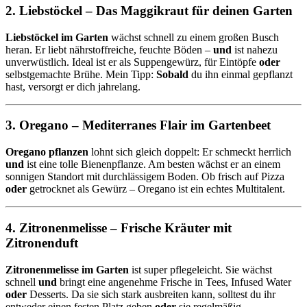
2. Liebstöckel – Das Maggikraut für deinen Garten
Liebstöckel im Garten
wächst schnell zu einem großen Busch
heran. Er liebt nährstoffreiche, feuchte Böden –
und
ist nahezu
unverwüstlich. Ideal ist er als Suppengewürz, für Eintöpfe
oder
selbstgemachte Brühe. Mein Tipp:
Sobald
du ihn einmal gepflanzt
hast, versorgt er dich jahrelang.
3. Oregano – Mediterranes Flair im Gartenbeet
Oregano pflanzen
lohnt sich gleich doppelt: Er schmeckt herrlich
und
ist eine tolle Bienenpflanze. Am besten wächst er an einem
sonnigen Standort mit durchlässigem Boden. Ob frisch auf Pizza
oder
getrocknet als Gewürz – Oregano ist ein echtes Multitalent.
4. Zitronenmelisse – Frische Kräuter mit
Zitronenduft
Zitronenmelisse im Garten
ist super pflegeleicht. Sie wächst
schnell
und
bringt eine angenehme Frische in Tees, Infused Water
oder
Desserts. Da sie sich stark ausbreiten kann, solltest du ihr
entweder einen festen Platz geben
oder
sie regelmäßig