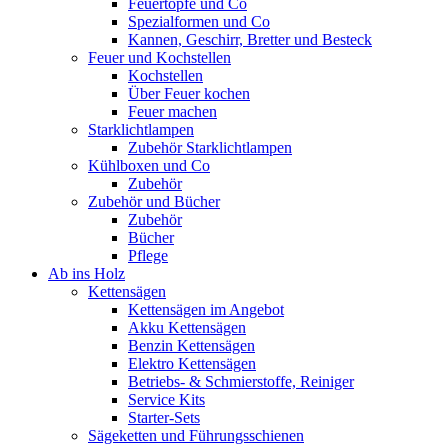
Feuertöpfe und Co
Spezialformen und Co
Kannen, Geschirr, Bretter und Besteck
Feuer und Kochstellen
Kochstellen
Über Feuer kochen
Feuer machen
Starklichtlampen
Zubehör Starklichtlampen
Kühlboxen und Co
Zubehör
Zubehör und Bücher
Zubehör
Bücher
Pflege
Ab ins Holz
Kettensägen
Kettensägen im Angebot
Akku Kettensägen
Benzin Kettensägen
Elektro Kettensägen
Betriebs- & Schmierstoffe, Reiniger
Service Kits
Starter-Sets
Sägeketten und Führungsschienen