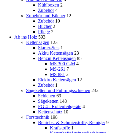
Kühlboxen
2
Zubehör
4
Zubehör und Bücher
12
Zubehör
10
Bücher
2
Pflege
2
Ab ins Holz
593
Kettensägen
123
Starter-Sets
1
Akku Kettensägen
23
Benzin Kettensägen
85
MS 300 C-M
4
MS-261
7
MS 881
2
Elektro Kettensägen
12
Zubehör
1
Sägeketten und Führungsschienen
232
Schienen
69
Sägeketten
148
FG 4 - Rollenfeilgeräte
4
Kettenschutz
10
Forsttechnik
198
Betriebs- & Schmierstoffe, Reiniger
9
Kraftstoffe
1