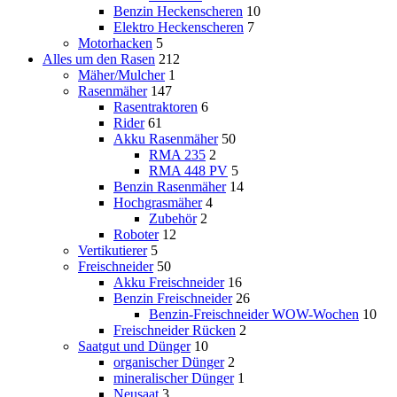
Benzin Heckenscheren
10
Elektro Heckenscheren
7
Motorhacken
5
Alles um den Rasen
212
Mäher/Mulcher
1
Rasenmäher
147
Rasentraktoren
6
Rider
61
Akku Rasenmäher
50
RMA 235
2
RMA 448 PV
5
Benzin Rasenmäher
14
Hochgrasmäher
4
Zubehör
2
Roboter
12
Vertikutierer
5
Freischneider
50
Akku Freischneider
16
Benzin Freischneider
26
Benzin-Freischneider WOW-Wochen
10
Freischneider Rücken
2
Saatgut und Dünger
10
organischer Dünger
2
mineralischer Dünger
1
Neusaat
3