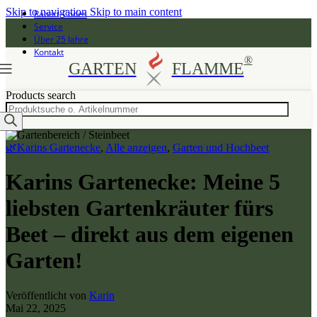
Skip to navigation
Skip to main content
Rabatt-Codes
Service
Über 25 Jahre
Kontakt
®
GARTEN
FLAMME
Products search
🌿Karins Gartenecke
,
Alle anzeigen
,
Garten und Hochbeet
Karins Gartenecke: Meine 5
liebsten Gartenkräuter fürs
Beet – direkt aus dem eigenen
Garten!
Veröffentlicht von
Karin
Mai 22, 2025