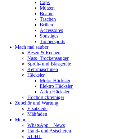
Caps
Mützen
Beanie
Taschen
Brillen
Accessoires
Sonstiges
Timbersports
Mach mal sauber
Besen & Rechen
Nass- Trockensauger
Sprüh- und Blasgeräte
Kehrmaschinen
Häcksler
Motor Häcksler
Elektro Häcksler
Akku Häcksler
Hochdruckreiniger
Zubehör und Wartung
Ersatzteile
Mähfaden
Mehr …
WhatsApp – News
Hand- und Astscheren
STIHL