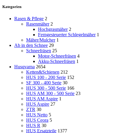
Kategorien
Rasen & Pflege
2
Rasenmäher
2
Hochgrasmäher
2
Ferngesteuerter Schlegelmäher
1
Mäher/Mulcher
1
Ab in den Schnee
29
Schneefräsen
25
Motor-Schneefräsen
4
Akku-Schneefräsen
1
Husqvarna
2654
Ketten&Schienen
212
HUS 100 - 200 Serie
152
SF 300 - 400 Serie
30
HUS 300 - 500 Serie
166
HUS AM 300 - 500 Serie
23
HUS AM Aspire
1
HUS Aspire
27
ZTR
30
HUS Netto
5
HUS Ceora
5
HUS R
30
HUS Ersatzteile
1377