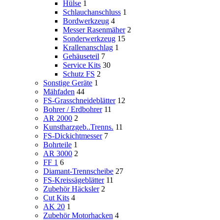
Hülse
1
Schlauchanschluss
1
Bordwerkzeug
4
Messer Rasenmäher
2
Sonderwerkzeug
15
Krallenanschlag
1
Gehäuseteil
7
Service Kits
30
Schutz FS
2
Sonstige Geräte
1
Mähfaden
44
FS-Grasschneideblätter
12
Bohrer / Erdbohrer
11
AR 2000
2
Kunstharzgeb..Trenns.
11
FS-Dickichtmesser
7
Bohrteile
1
AR 3000
2
FF 1
6
Diamant-Trennscheibe
27
FS-Kreissägeblätter
11
Zubehör Häcksler
2
Cut Kits
4
AK 20
1
Zubehör Motorhacken
4