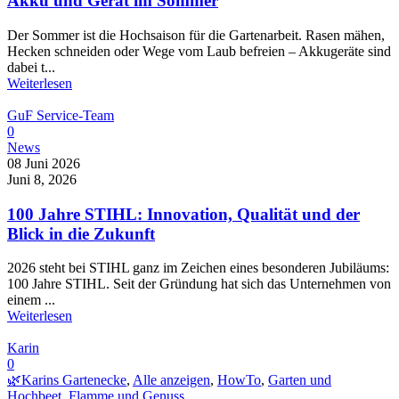
Akku und Gerät im Sommer
Der Sommer ist die Hochsaison für die Gartenarbeit. Rasen mähen,
Hecken schneiden oder Wege vom Laub befreien – Akkugeräte sind
dabei t...
Weiterlesen
GuF Service-Team
0
News
08 Juni 2026
Juni 8, 2026
100 Jahre STIHL: Innovation, Qualität und der
Blick in die Zukunft
2026 steht bei STIHL ganz im Zeichen eines besonderen Jubiläums:
100 Jahre STIHL. Seit der Gründung hat sich das Unternehmen von
einem ...
Weiterlesen
Karin
0
🌿Karins Gartenecke
,
Alle anzeigen
,
HowTo
,
Garten und
Hochbeet
,
Flamme und Genuss