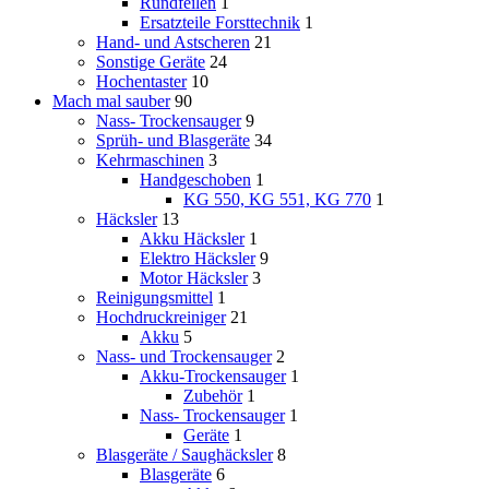
Rundfeilen
1
Ersatzteile Forsttechnik
1
Hand- und Astscheren
21
Sonstige Geräte
24
Hochentaster
10
Mach mal sauber
90
Nass- Trockensauger
9
Sprüh- und Blasgeräte
34
Kehrmaschinen
3
Handgeschoben
1
KG 550, KG 551, KG 770
1
Häcksler
13
Akku Häcksler
1
Elektro Häcksler
9
Motor Häcksler
3
Reinigungsmittel
1
Hochdruckreiniger
21
Akku
5
Nass- und Trockensauger
2
Akku-Trockensauger
1
Zubehör
1
Nass- Trockensauger
1
Geräte
1
Blasgeräte / Saughäcksler
8
Blasgeräte
6