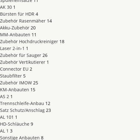
Spuleneinsätze
11
AK 30
1
Bürsten für HDR
4
Zubehör Rasenmäher
14
Akku-Zubehör
20
MM-Anbauten
11
Zubehör Hochdruckreiniger
18
Laser 2-in-1
1
Zubehör für Sauger
26
Zubehör Vertikutierer
1
Connector EU
2
Staubfilter
5
Zubehör IMOW
25
KM-Anbauten
15
AS 2
1
Trennschleife-Anbau
12
Satz Schutz/Anschlag
23
AL 101
1
HD-Schläuche
9
AL 1
3
Sonstige Anbauten
8