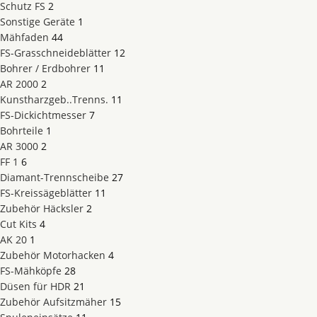
Schutz FS
2
Sonstige Geräte
1
Mähfaden
44
FS-Grasschneideblätter
12
Bohrer / Erdbohrer
11
AR 2000
2
Kunstharzgeb..Trenns.
11
FS-Dickichtmesser
7
Bohrteile
1
AR 3000
2
FF 1
6
Diamant-Trennscheibe
27
FS-Kreissägeblätter
11
Zubehör Häcksler
2
Cut Kits
4
AK 20
1
Zubehör Motorhacken
4
FS-Mähköpfe
28
Düsen für HDR
21
Zubehör Aufsitzmäher
15