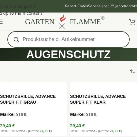
Skip to navigation
Rabatt-Codes
Service
Über 25 Jahre
Kontakt
Skip to main content
®
GARTEN
FLAMME
AUGENSCHUTZ
SCHUTZBRILLE, ADVANCE
SCHUTZBRILLE, ADVANCE
SUPER FIT GRAU
SUPER FIT KLAR
STIHL
STIHL
29,40
€
29,40
€
Inkl. 19% MwSt - (Netto:
24,71
€
)
Inkl. 19% MwSt - (Netto:
24,71
€
)