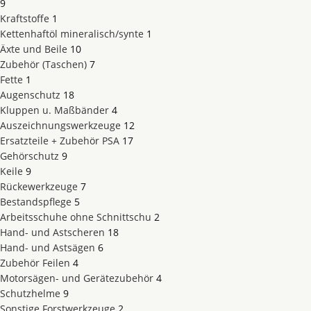
9
Kraftstoffe
1
Kettenhaftöl mineralisch/synte
1
Äxte und Beile
10
Zubehör (Taschen)
7
Fette
1
Augenschutz
18
Kluppen u. Maßbänder
4
Auszeichnungswerkzeuge
12
Ersatzteile + Zubehör PSA
17
Gehörschutz
9
Keile
9
Rückewerkzeuge
7
Bestandspflege
5
Arbeitsschuhe ohne Schnittschu
2
Hand- und Astscheren
18
Hand- und Astsägen
6
Zubehör Feilen
4
Motorsägen- und Gerätezubehör
4
Schutzhelme
9
Sonstige Forstwerkzeuge
2