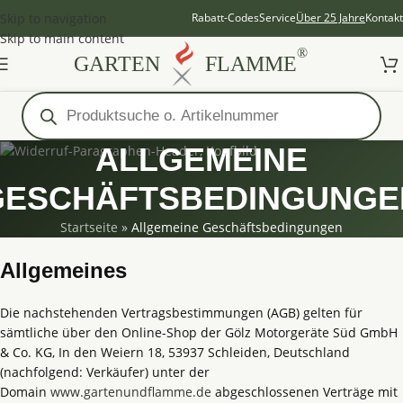
Skip to navigation
Rabatt-Codes
Service
Über 25 Jahre
Kontakt
Skip to main content
®
GARTEN
FLAMME
ALLGEMEINE
GESCHÄFTSBEDINGUNGE
Startseite
»
Allgemeine Geschäftsbedingungen
Allgemeines
Die nachstehenden Vertragsbestimmungen (AGB) gelten für
sämtliche über den Online-Shop der Gölz Motorgeräte Süd GmbH
& Co. KG, In den Weiern 18, 53937 Schleiden, Deutschland
(nachfolgend: Verkäufer) unter der
Domain
www.gartenundflamme.de
abgeschlossenen Verträge mit